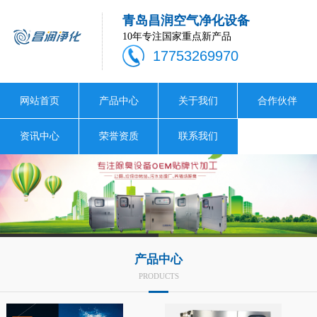
青岛昌润空气净化设备
10年专注国家重点新产品
17753269970
网站首页
产品中心
关于我们
合作伙伴
资讯中心
荣誉资质
联系我们
产品中心
PRODUCTS