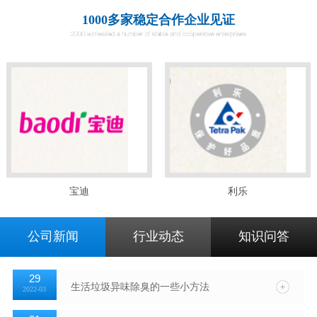
1000多家稳定合作企业见证
宝迪
利乐
公司新闻
行业动态
知识问答
29
生活垃圾异味除臭的一些小方法
2022-03