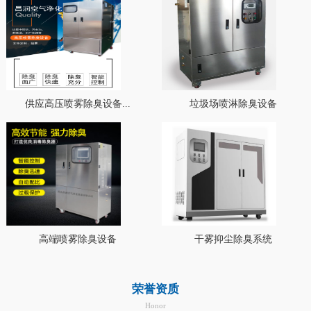
供应高压喷雾除臭设备...
垃圾场喷淋除臭设备
高端喷雾除臭设备
干雾抑尘除臭系统
荣誉资质
Honor